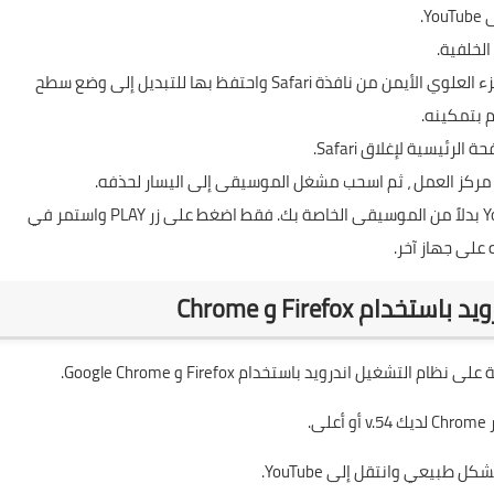
الخطوة 3: اضغط على أيقونة إعادة التحميل في الجزء العلوي الأيمن من نافذة Safari واحتفظ بها للتبديل إلى وضع سطح
 بتمكينه.
الخطوة 6: في Action Center ، سترى فيديو YouTube بدلاً من الموسيقى الخاصة بك. فقط اضغط على زر PLAY واستمر في
على جهاز آخر.
 على نظام التشغيل اندرويد باستخدام
Firefox
و Google Chrome.
.