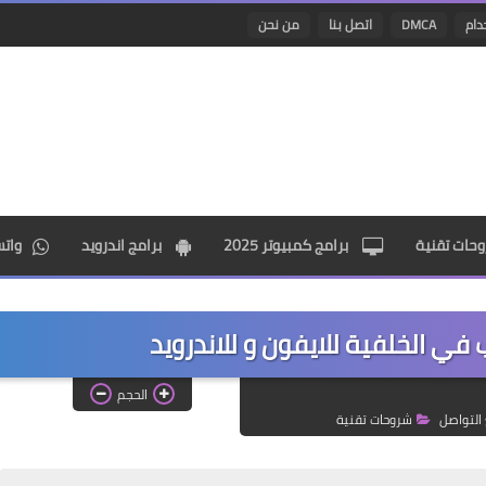
دام
DMCA
اتصل بنا
من نحن
حات تقنية
برامج كمبيوتر 2025
برامج اندرويد
وات
في الخلفية للايفون و للاندرويد
الحجم
التواصل
شروحات تقنية