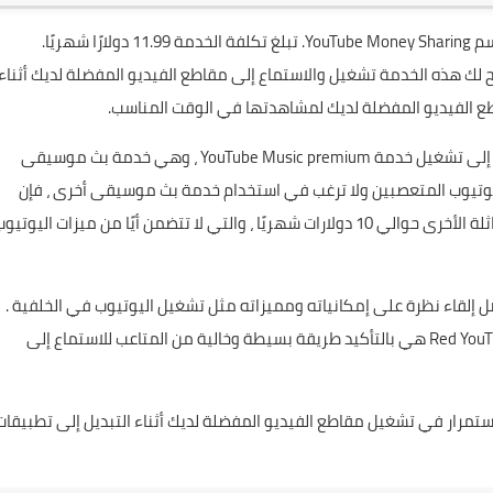
، أو Red YouTube Service ، اسم YouTube Money Sharing. تبلغ تكلفة الخدمة 11.99 دولارًا شهريًا.
يح لك هذه الخدمة تشغيل والاستماع إلى مقاطع الفيديو المفضلة لديك أثناء
طع الفيديو المفضلة لديك لمشاهدتها في الوقت المناسب.
يمنحك الاشتراك في يوتيوب بريميوم أيضًا إمكانية الوصول إلى تشغيل خدمة YouTube Music premium ، وهي خدمة بث موسيقى
نت من محبي يوتيوب المتعصبين ولا ترغب في استخدام خدمة بث موسيقى أخرى ، فإن
11.99 دولارًا يعد سعرًا جيدًا للدفع ، حيث تكلف الخدمات المماثلة الأخرى حوالي 10 دولارات شهريًا ، والتي لا تتضمن أيًا من ميزات اليوتي
ضل إلقاء نظرة على إمكانياته ومميزاته مثل تشغيل اليوتيوب في الخلفية .
كانت هناك العديد من التعليقات حول هذه الخدمة ، لكن Red YouTube هي بالتأكيد طريقة بسيطة وخالية من المتاعب للاستماع إلى
شتراك في YouTube Premium ، يمكنك الاستمرار في تشغيل مقاطع الفيديو المفضلة لديك أثناء التبديل إلى تطبيقا