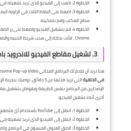
الخطوة 2: اذهب إلى الفيديو الذي تريد تشغيله في الخلفية.
الخطوة 3: اضغط على النقاط الثلاث في الزاوية
سطح المكتب وقم بتمكينه.
الخطوة 4: قم بتشغيل الفيديو واضغط على زر 
Chrome ، فأنت بحاجة إلى سحب شريط التنبيه والضغط على زر التشغيل.
3. تشغيل مقاطع الفيديو للاندرويد باستخدام Awesome
هنا نريد أن نقدم لك البرنامج المجاني Awesome Pop-up Video بالإضافة إلى نسخته غير المجانية ، والتي تمكنك من
في الخلفية
التي تزيد مدتها عن 5 دقائق. ن
الإصدارين من البرنامج بنفس الطريقة ويقومان بتشغيل مقاط
أخرى أثناء تشغيل الفيديو.
الخطوة 1: انتقل إلى YouTube باستخدام أي متصفح مثبت على هاتف أندرويد الخاص بك.
الخطوة 2: انتقل إلى الفيديو الذي تريد تشغيله في الخلفية وانسخ عنوان URL.
الخطوة 3: الصق العنوان المنسوخ في البرنامج واضغط على الأيقونة الموجودة على اليمين.