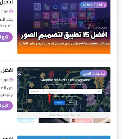
تحميل برن
برامج التصميم
ابو بدر
يعد الت
الفرصة
تابع 
افضل م
تطبيقات الصور
ابو بدر
من المش
وفيديو
تابع 
اقوى تط