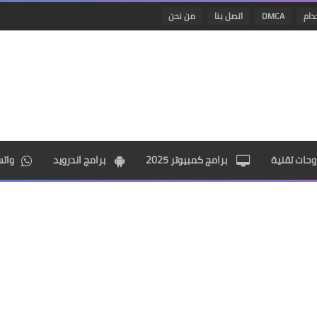
دام
DMCA
اتصل بنا
من نحن
حات تقنية
برامج كمبيوتر 2025
برامج اندرويد
وات