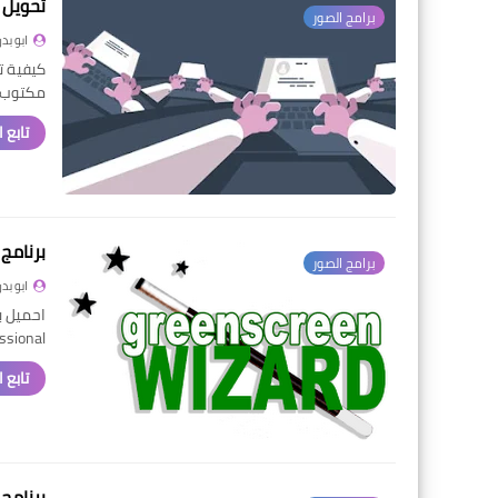
تحويل 
برامج الصور
ابو بدر
كيفية ت
مكتوب ل
تابع 
برنامج كروما للصور d
برامج الصور
ابو بدر
ofessional
تابع 
برنامج تحري