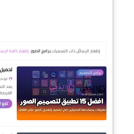
‏إظهار الرسائل ذات التسميات
برامج الصور
.
إظهار كافة الرسا
تحميل برن
برامج التصميم
ابو بدر
يعد الت
الفرصة
تابع 