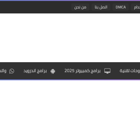
دام
DMCA
اتصل بنا
من نحن
حات تقنية
برامج كمبيوتر 2025
برامج اندرويد
وات