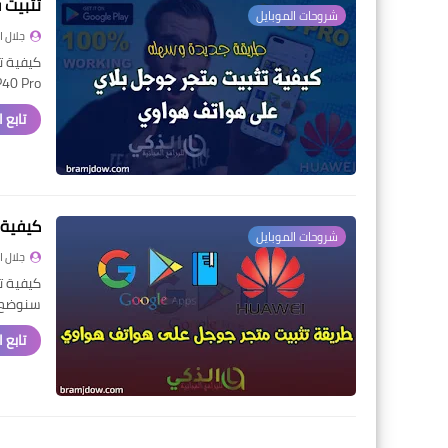
تثبيت قوقل ب
شروحات الموبايل
جلال 
Huawei P40 Pro ه
تابع 
كيفية 
شروحات الموبايل
جلال 
كيفية ت
سنوضح ل
تابع 