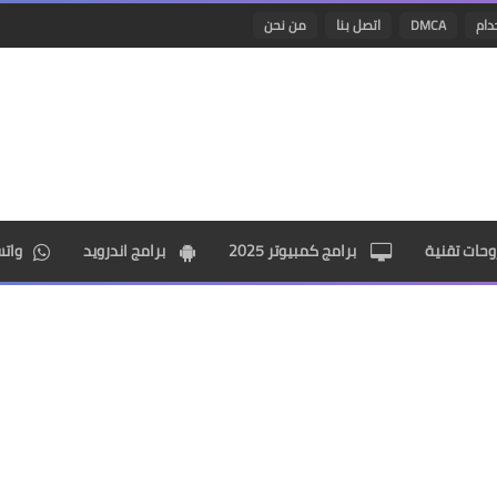
دام
DMCA
اتصل بنا
من نحن
حات تقنية
برامج كمبيوتر 2025
برامج اندرويد
وات