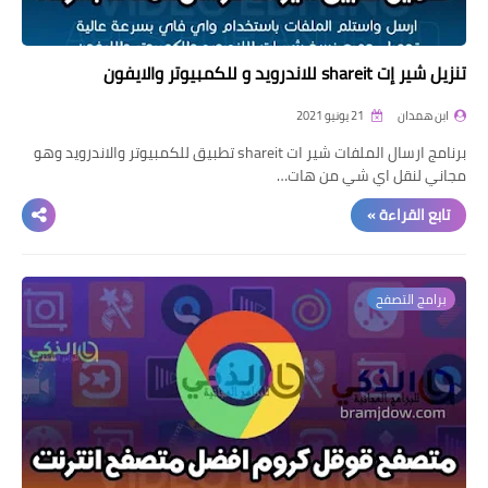
تنزيل شير إت shareit للاندرويد و للكمبيوتر والايفون
ابن همدان
21 يونيو 2021
برنامج ارسال الملفات شير ات shareit تطبيق للكمبيوتر والاندرويد وهو
مجاني لنقل اي شي من هات…
تابع القراءة »
برامج التصفح