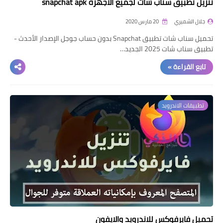
تنزيل تطبيق سناب شات لجميع الاجهزة snapchat apk
جلال الشميري
20 مارس 2020
تحميل سناب شات تطبيق Snapchat بدون حساب جوجل الإصدار الأحدث -
تطبيق سناب شات 2025 الجديد…
تابع القراءة »
تطبيقات الاندرويد
تحميل فايرفوكس للاندرويد والايفون