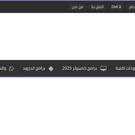
دام
DMCA
اتصل بنا
من نحن
حات تقنية
برامج كمبيوتر 2025
برامج اندرويد
وات