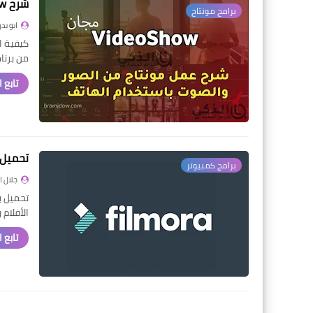
شرح Video Show برنامج مونتاج فيديو سهل الاستعمال للهاتف
برامج مونتاج
ابو بدر
من برنا
تابع 
تحميل برنامج
برامج كمبيوتر
جلال 
الأفلام
تابع 