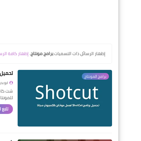
‏إظهار الرسائل ذات التسميات
برامج مونتاج
.
إظهار كافة الرس
تحميل برنامج ShotCut لع
برامج المونتاج
ابو بدر
شت كات 
للمونتاج ShotCut هي أداة
تابع 