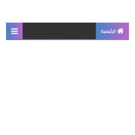
الرئيسية
جديد
برامج اساسية
شروحات تقنية
برامج كمبيوتر 2025
برامج اندرويد
واتساب بلس