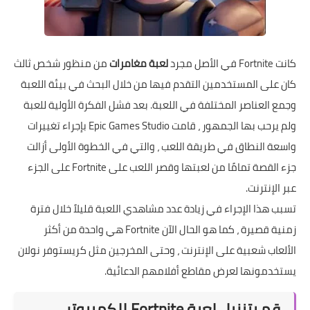
كانت Fortnite في الأصل مجرد
لعبة مغامرات
من منظور شخص ثالث
كان على المستخدمين التقدم فيها من خلال البحث في بيئة اللعبة
وجمع العناصر المختلفة في اللعبة. بعد فشل الفكرة الأولية للعبة
ولم يرحب بها الجمهور ، قامت Epic Games Studio بإجراء تغييرات
واسعة النطاق في طريقة اللعب ، والتي في الخطوة الأولى أزالت
جزء القصة تمامًا من لعبتها وقصر اللعب على Fortnite على الجزء
عبر الإنترنت.
تسبب هذا الإجراء في زيادة عدد مشاهدي اللعبة قليلاً خلال فترة
زمنية قصيرة ، كما هو الحال الآن Fortnite هي واحدة من أكثر
الألعاب شعبية على الإنترنت ، وحتى المخرجين مثل كريستوفر نولان
يستخدمونها لعرض مقاطع أفلامهم الدعائية.
قم بتنزيل لعبة Fortnite للكمبيوتر