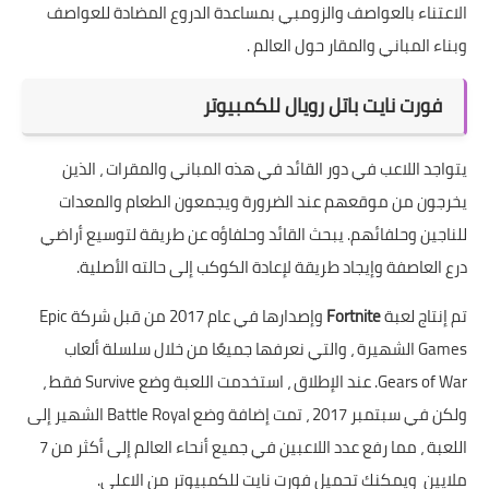
الاعتناء بالعواصف والزومبي بمساعدة الدروع المضادة للعواصف
وبناء المباني والمقار حول العالم .
فورت نايت باتل رويال للكمبيوتر
يتواجد اللاعب في دور القائد في هذه المباني والمقرات ، الذين
يخرجون من موقعهم عند الضرورة ويجمعون الطعام والمعدات
للناجين وحلفائهم. يبحث القائد وحلفاؤه عن طريقة لتوسيع أراضي
درع العاصفة وإيجاد طريقة لإعادة الكوكب إلى حالته الأصلية.
تم إنتاج لعبة
Fortnite
وإصدارها في عام 2017 من قبل شركة Epic
Games الشهيرة ، والتي نعرفها جميعًا من خلال سلسلة ألعاب
Gears of War. عند الإطلاق ، استخدمت اللعبة وضع Survive فقط ،
ولكن في سبتمبر 2017 ، تمت إضافة وضع Battle Royal الشهير إلى
اللعبة ، مما رفع عدد اللاعبين في جميع أنحاء العالم إلى أكثر من 7
ملايين ويمكنك تحميل فورت نايت للكمبيوتر من الاعلى.