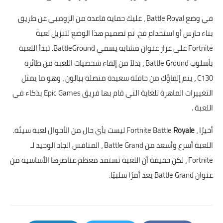
في وضع Battle Royal ، عليك حماية قاعدة من الزومبي عن طريق
بناء حارس أو استخدام فخ. تم تصميم هذا الوضع لتنزيل لعبة
Fortnite على غرار عنوان مشابه يسمى BattleGround. تبدأ اللعبة
بأسلوب Battle Ground ، بدلاً من إلقاء شخصيات اللعبة من طائرة
C130 ، يتم إلقاؤك من حافلة سعيدة متصلة ببالون ، وهو ما يمثل
التغييرات الماهرة للغاية التي قام بها فريق Epic Games بذكاء في
اللعبة .
أخيرًا ، Fortnite Battle
Royale
ليست بأي حال من الأحوال لعبة سيئة.
اللعبة أسرع وأسعد من Battle Grand ، المنافس الجاد الوحيد لـ
Fortnite ، لكن حقيقة أن اللعبة تستمد معظم عناصرها الأساسية من
عنوان Battle Grand يعد أمرًا سلبيًا.