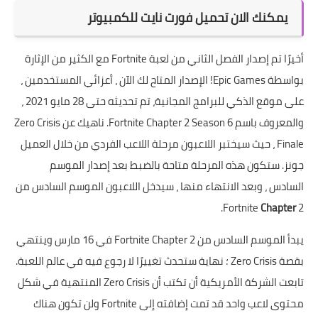
يمكنك الان تحميل فورت نايت للكمبيوتر
أخيرًا تم إصدار الفصل الثاني من لعبة Fortnite مع الكثير من الإثارة
بواسطة Epic Games! الإصدار المتاح لك الآن ، أعزائي المستخدمين ،
على موقع الذكي للبرامج المجانية، تم تحديثه حتى 28 مايو 2021 ،
والمعروف باسم Fortnite Chapter 2 Season 6. ناهيك عن Zero Crisis
Finale ، حيث سيختبر اللاعبون مرحلة اللاعب الفردي من خلال العميل
جونز. ستكون هذه المرحلة متاحة بالضبط بعد إصدار الموسم
السادس ، وبعد الانتهاء منها ، سيدخل اللاعبون الموسم السادس من
Fortnite
Chapter
2.
يبدأ الموسم السادس من Fortnite Chapter 2 في 16 مارس وينتهي
بقصة Zero Crisis ؛ نهاية ستحدث تغييرًا لا رجوع فيه في عالم اللعبة.
تابعت الشركة الأمريكية أن تكتب أن Zero Crisis المنتهية في شكل
محتوى لاعب واحد قد تمت إضافته إلى Fortnite ولن تكون هناك