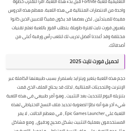
التعليمية للعبة Fortnite قبل بدء هذه اللعبة.
اقرأ لتقترب خطوة
واحدة من الانتصارات المتتالية في هذه اللعبة. معظم هذه الدروس
مفيدة للمبتدئين ، لكن بعضها قد يكون مفيدًا للاعبين الذين كانوا
يلعبون فورت نايت لفترة طويلة. يتطلب الفوز باللعبة تعلم تقنيات
مختلفة وقد أعددنا أفضل تدريب لك لتلعب رأس ورقبة أعلى من
أصدقائك.
تحميل فورت نايت 2025
حجم هذه اللعبة يتغير ويتزايد باستمرار بسبب طبيعتها الكاملة عبر
الإنترنت والتحديثات المتتالية ، لذلك قد يحتاج الملف الذي قمت
بتنزيله اليوم للتحديث بعد التثبيت ، وهو أمر طبيعي في هذه اللعبة
شيء آخر هو أنه نظرًا لصعوبة تحديد ملف النسخ الاحتياطي لهذه
اللعبة على Epic Games Launcher ، في معظم الحالات ، لا يمر
المستخدمون بعملية التثبيت بشكل صحيح ودقيق ، ومع مشاكل
مثل عدم التعرف على ملف النسخ الاحتياطي و تحميل اللعبة من