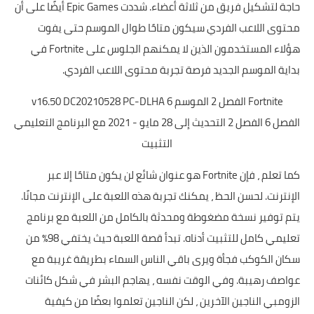
حاجة لتشكيل فريق من ثلاثة أعضاء. شددت Epic Games أيضًا على أن
محتوى اللاعب الفردي سيكون متاحًا طوال الموسم حتى يفوت
هؤلاء المستخدمون الذين لا يمكنهم الجلوس على Fortnite في
بداية الموسم الجديد فرصة تجربة محتوى اللاعب الفردي.
Fortnite الفصل 2 الموسم 6 v16.50 DC20210528 PC-DLHA
الفصل 6 الفصل 2 التحديث إلى 28 مايو - 2021 مع البرنامج التعليمي
التثبيت
كما تعلم ، فإن Fortnite هو عنوان شائع لن يكون متاحًا إلا عبر
الإنترنت. لحسن الحظ ، يمكنك تجربة هذه اللعبة على الإنترنت مجانًا.
يتم توفير نسخة مضغوطة ومحدثة بالكامل من اللعبة مع برنامج
تعليمي كامل للتثبيت أدناه. تبدأ قصة اللعبة حيث يختفي 98٪ من
سكان الكوكب فجأة ويرى باقي الناس السماء بطريقة غريبة مع
عواصف رهيبة. وفي الوقت نفسه ، يهاجم البشر في شكل كائنات
الزومبي الناجين الآخرين ، لكن الناجين تعلموا بعضًا من كيفية