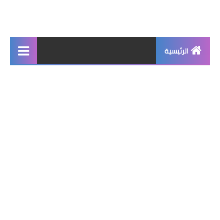
الرئيسية
جديد
برامج اساسية
شروحات تقنية
برامج كمبيوتر 2025
برامج اندرويد
واتساب بلس