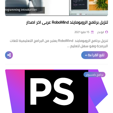
تنزيل برنامج الروبومايند RoboMind عربي اخر اصدار
ابو بدر
15 مايو 2021
تنزيل برنامج الروبومايند RoboMind يعتبر من البرامج التعليمية للغات
البرمجة وهو سهل لتعليم …
تابع القراءة »
برامج كمبيوتر