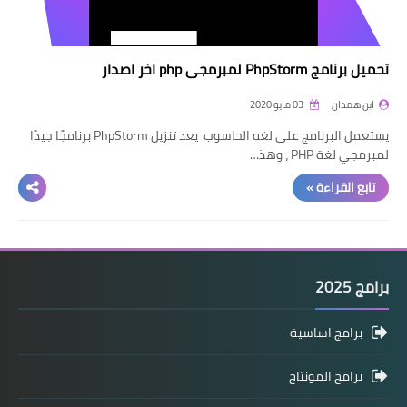
تحميل برنامج PhpStorm لمبرمجي php اخر اصدار
ابن همدان
03 مايو 2020
يستعمل البرنامج على لغه الحاسوب يعد تنزيل PhpStorm برنامجًا جيدًا
لمبرمجي لغة PHP ، وهذ…
تابع القراءة »
برامج 2025
برامج اساسية
برامج المونتاج