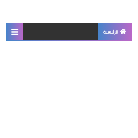
الرئيسية
جديد
برامج اساسية
شروحات تقنية
برامج كمبيوتر 2025
برامج اندرويد
واتساب بلس