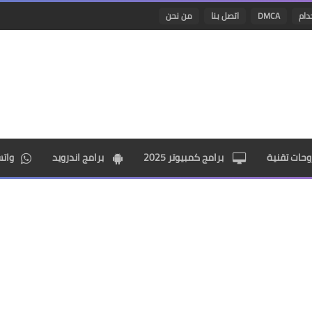
دام
DMCA
اتصل بنا
من نحن
حات تقنية
برامج كمبيوتر 2025
برامج اندرويد
وات