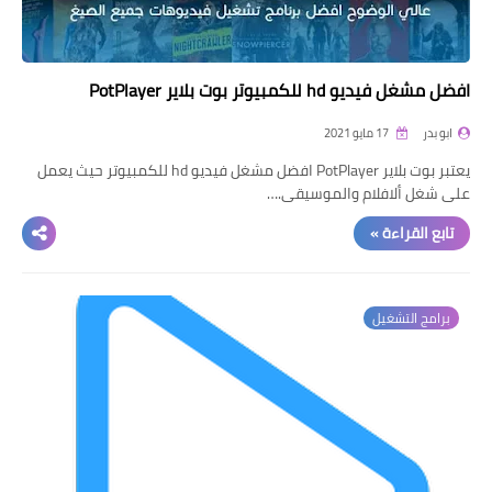
افضل مشغل فيديو hd للكمبيوتر بوت بلاير PotPlayer
ابو بدر
17 مايو 2021
يعتبر بوت بلاير PotPlayer افضل مشغل فيديو hd للكمبيوتر حيث يعمل
على شغل ألافلام والموسيقى.…
تابع القراءة »
برامج التشغيل