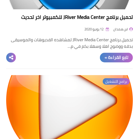
تحميل برنامج JRiver Media Center للكمبيوتر اخر تحديث
ابن همدان
12 يونيو 2020
تحميل برنامج JRiver Media Center لمشاهده الفديوهات والموسيقى
بدقه ووضوح اهلا وسهلا بكم في م…
تابع القراءة »
برامج التشغيل