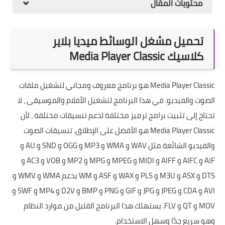
محتويات المقال
تحميل مشغل الوسائط ميديا بلاير
كلاسيك Media Player Classic
Media Player Classic هو برنامج معروف ومجاني لتشغيل ملفات
الصوت والفيديو. في هذا البرنامج لتشغيل الأفلام والموسيقى ، لا
تحتاج إلى تثبيت برامج ترميز مختلفة لدعم تنسيقات مختلفة ، لأن
Media Player Classic هو الأفضل على الإطلاق. تنسيقات الصوت
والفيديو الشائعة مثل WAV و WMA و MP3 و OGG و SND و AU و
AIF و AIFC و AIFF و MIDI و MPEG و MPG و MP2 و VOB و AC3 و
DTS و ASX و M3U و PLS و WAX و ASF و WM يدعم WMA و WMV و
AVI و CDA و JPEG و JPG و GIF و PNG و BMP و D2V و MP4 و SWF و
MOV و QT و FLV. يستهلك هذا البرنامج القليل من موارد النظام
وهو سريع جدًا وسهل الاستخدام.