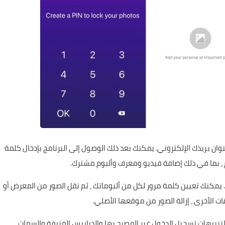
 باسمك وعنوان بريدك الإلكتروني. يمكنك بعد ذلك الوصول إلى البرنامج بإدخال كلمة
وم ، بما في ذلك إضافة فيديو ومعرف وألبوم مشترك.
. يمكنك تعيين كلمة مرور لكل من ألبوماتك ، ثم نقل الصور من المعرض أو
ات الأخرى ، إزالة الصور من موقعها الأصلي.
Secret Photo Vault-K على إعدادات لتنبيهات تسجيل الدخول غير المصرح بها والدبابيس المزيفة والسمات