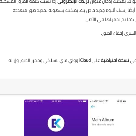
رك. يمكنك إدخال عنوان
بريدك الإلكتروني
إذا نسيت كلمة المرور المسجلة.
أيضًا إنشاء ألبوم جديد خاص بك. يمكنك بسهولة تحديد صور متعددة
لسري إخفاء الصور.
لقي
نسخة احتياطية
على
iCloud
وواي فاي لاسلكي ومحرر الصور وإزالة