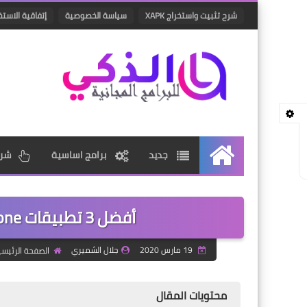
شرح تثبيت واستخراج XAPK
سياسة الخصوصية
إتفاقية الاستخ
جديد
برامج اساسية
شرو
الرئيسية
أفضل 3 تطبيقات iPhone لإخفاء صور هاتفك تصميم
19 مارس 2020
جلال الشميري
الصفحة الرئيسي
محتويات المقال