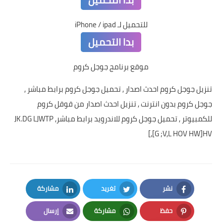
للتحميل لـ iPhone / ipad
بدا التحميل
موقع برنامج جوجل كروم
تنزيل جوجل كروم احدث اصدار , تحميل جوجل كروم برابط مباشر ,
جوجل كروم بدون انترنت , تنزيل احدث اصدار من قوقل كروم
للكمبيوتر , تحميل جوجل كروم للاندرويد برابط مباشر, JK.DG LJWTP
[,[G ;V,L HOV HW]HV
نشر
تغريد
مشاركة
LinkedIn
Twitter
Facebook
حفظ
مشاركة
إرسال