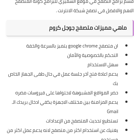
قسم
برامج التصفح
في موقع الشميري للبرامج كونه المتصفح
الاهم والافضل في تصفح شبكة الانترنت .
ماهي مميزات متصفح جوجل كروم
ان متصفح google chrome يتميز بالسرعة والخفة
التحكم بالخصوصية والأمان
سهل الاستخدام
يدعم اعادة فتح آخر جلسة عمل في حال طفى الجهاز الخاص
بك
حضر المواقع المشبوهة لاحتواها على فيروسات مضره
يدعم المزامنة بين مختلف الاجهزة يكفي ادخال بريدك الـ
Gmail
تستطيع تحديث المتصفح من الإعدادات
يغنيك عن استخدام اكثر من متصفح لانه يدعم عمل اكثر من
مستخدم