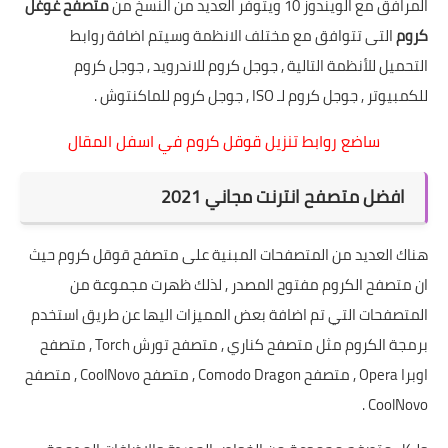
المرافق مع الويندوز 10 ويتوفر العديد من النسخ من
متصفح غوغل
كروم
التى تتوافق مع مختلف الانظمة وسيتم اضافة روابط
التحميل للأنظمة التالية , جوجل كروم للاندرويد , جوجل كروم
للكمبيوتر , جوجل كروم لـ ISO , جوجل كروم للماكنتوش .
ساضع روابط تنزيل قوقل كروم في اسفل المقال
افضل متصفح انترنت مجاني 2021
هناك العديد من المتصفحات المبنية على متصفح قوقل كروم حيث
ان متصفح الكروم مفتوح المصدر , لذلك ظهرت مجموعة من
المتصفحات التي تم اضافة بعض المميزات اليها عن طريق استخدم
برمجة الكروم مثل متصفح كناري ,
متصفح تورش
Torch , متصفح
اوبرا Opera , متصفح Comodo Dragon , متصفح CoolNovo , متصفح
CoolNovo .