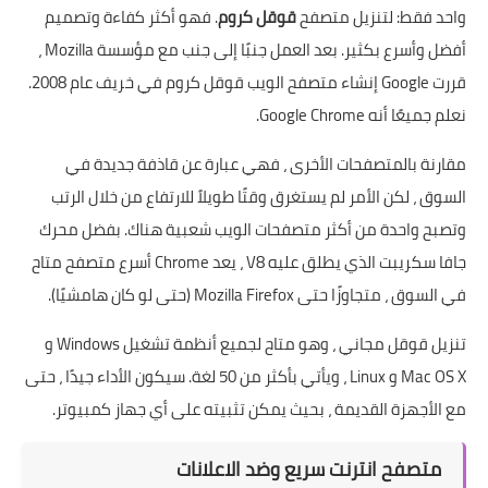
واحد فقط: لتنزيل متصفح
قوقل كروم
. فهو أكثر كفاءة وتصميم
أفضل وأسرع بكثير. بعد العمل جنبًا إلى جنب مع مؤسسة Mozilla ،
قررت Google إنشاء متصفح الويب قوقل كروم في خريف عام 2008.
نعلم جميعًا أنه Google Chrome.
مقارنة بالمتصفحات الأخرى ، فهي عبارة عن قاذفة جديدة في
السوق ، لكن الأمر لم يستغرق وقتًا طويلاً للارتفاع من خلال الرتب
وتصبح واحدة من أكثر متصفحات الويب شعبية هناك. بفضل محرك
جافا سكريبت الذي يطلق عليه V8 ، يعد Chrome أسرع متصفح متاح
في السوق ، متجاوزًا حتى Mozilla Firefox (حتى لو كان هامشيًا).
تنزيل قوقل مجاني ، وهو متاح لجميع أنظمة تشغيل Windows و
Mac OS X و Linux ، ويأتي بأكثر من 50 لغة. سيكون الأداء جيدًا ، حتى
مع الأجهزة القديمة ، بحيث يمكن تثبيته على أي جهاز كمبيوتر.
متصفح انترنت سريع وضد الاعلانات