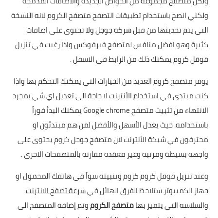
ولكل متصفح مجموعة من الخواص الجديدة والاضافات المدمجة
ولكني انصح باستخدام
تطبيقات التصفح
متصفح الكروم لانه النسخة
التي يتم تحديثها من قبل شركة جوجل ولا تحتوى على اضافات
كثيرة وهو افضل منافس
لمتصفح فيرفوكس
واذا رغبت في تنزيل
قوقل كروم يمكنك ذلك من الرابط في الاسفل .
يوفر متصفح كروم العديد من الخيارات التي يمكنك التحكم بها واذا
كنت مبتدى في استخدام الأنترنت لا حاجة الى تعديل اي شي بمجرد
الانتهاء من تثبيت متصفح Google chrome يمكنك البدأ فوراً
باستخدامه. حيث يعدل الأسهل والأفضل لمن هم مبتدئون او
محترفون في شبكة الأنترنت لان متصفح جوجل كروم يحتوى على
واجهه بسيطة ومرتبه وغير معقده مقارنة بالمتصفحات الاخرى .
وعند تنزيل قوقل كروم كروم وتثبيته سواً في هاتفك المحمول او
جهاز الكمبيوتر ستلاحظ الفرق الهائل في
سرعة تصفح الانترنت
والسلاسه التي يتميز بها
متصفح الكروم
وتم إضافة المتصفح الى