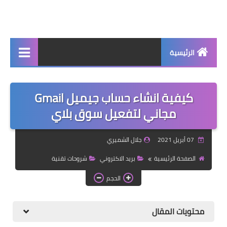
الرئيسية
جديد
كيفية انشاء حساب جيميل Gmail
برامج اساسية
مجاني لتفعيل سوق بلاي
شروحات تقنية
07 أبريل 2021
جلال الشميري
برامج كمبيوتر 2025
الصفحة الرئيسية
بريد الاكتروني
شروحات تقنية
برامج اندرويد
الحجم
واتساب بلس
محتويات المقال