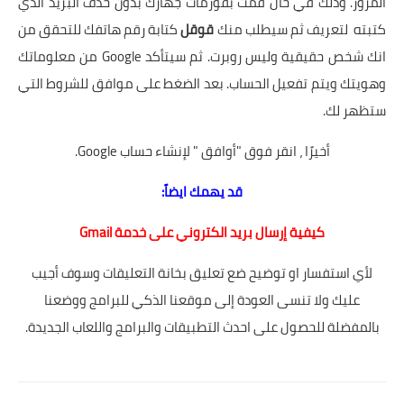
المرور. وذلك في حال قمت بفورمات جهازك بدون حذف البريد الذي
كتبته لتعريف ثم سيطلب منك
قوقل
كتابة رقم هاتفك للتحقق من
انك شخص حقيقية وليس روبرت. ثم سيتأكد Google من معلوماتك
وهويتك ويتم تفعيل الحساب. بعد الضغط على موافق للشروط التي
ستظهر لك.
أخيرًا ، انقر فوق "أوافق " لإنشاء حساب Google.
قد يهمك ايضاً:
كيفية إرسال بريد الكتروني على خدمة Gmail
لأي استفسار او توضيح ضع تعليق بخانة التعليقات وسوف أجيب
عليك ولا تنسى العودة إلى موقعنا الذكي للبرامج ووضعنا
بالمفضلة للحصول على احدث التطبيقات والبرامج واللعاب الجديدة.