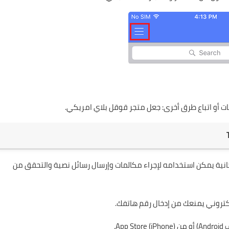
قات أو اتباع طرق أخرى: جعل متجر قوقل بلاي امريكي.
TextF أيضًا ارقام امريكية مجانية يمكن استخدامه لإجراء مكالمات وإرسال رسائل نصية والتحقق من
App St).