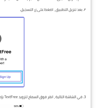
۲. بعد تنزيل التطبيق ، اضغط على زر التسجيل.
3. في الشاشة التالية ، انقر فوق السماح لتزويد TextFree بإمكانية الوصول إلى موقعك.