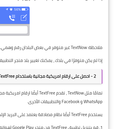
ملاحظة: TextNow غير متوفر في بعض البلدان رقم وهمي.
إذا لم يكن متوفرًا في بلدك ، يمكنك تغيير بلد متجر التطبي
2 - احصل على ارقام امريكية مجانية باستخدام TextFree
تمامًا مثل TextNow ، تقدم ree
WhatsApp و Facebook والتطبيقات الأخرى.
يستخدم TextFree أيضًا نظام مصادقة يعتمد على البريد الإلكتروني يمنعك من إدخال رقم هاتفك.
1. قم بتنزيل تطبيق TextFree من
متجر Google Play
(هواتف Android) أو من ore (iPhone