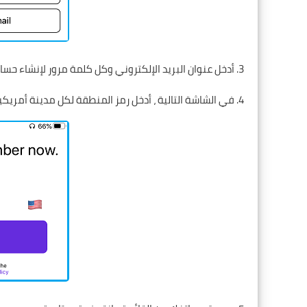
3. أدخل عنوان البريد الإلكتروني وكل كلمة مرور لإنشاء حساب TextNow كي تحصل على ارقام امريكية مجانية.
4. في الشاشة التالية ، أدخل رمز المنطقة لكل مدينة أمريكية (على سبيل المثال ، 773 لشيكاغو) وانقر فوق متابعة.