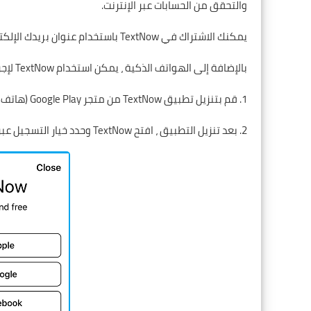
والتحقق من الحسابات عبر الإنترنت.
يمكنك الاشتراك في TextNow باستخدام عنوان بريدك الإلكتروني أو حساب ابل ستور أو
بالإضافة إلى الهواتف الذكية ، يمكن استخدام TextNow لإجراء
1. قم بتنزيل تطبيق TextNow من
متجر Google Play
(هاتف الا
2. بعد تنزيل التطبيق ، افتح TextNow وحدد خيار التسجيل عبر البريد الإلكتروني.