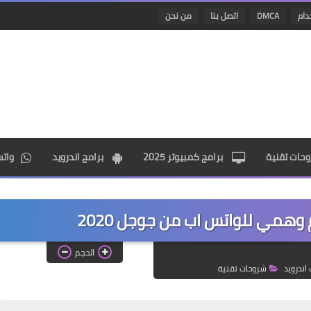
دام
DMCA
اتصل بنا
من نحن
حات تقنية
برامج كمبيوتر 2025
برامج اندرويد
وات
 وهمي للواتس اب من جوجل 2020
الحجم
اندرويد
شروحات تقنية