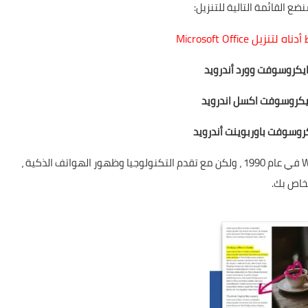
نزيل Microsoft Office
يكروسوفت وورد أندرويد
يكروسوفت اكسل اندرويد
روسوفت باوربوينت أندرويد
تم تقديم مجموعة Office لأول مرة لنظام التشغيل Windows في عام 1990 ، ولكن مع تقدم التكنولوجيا وظهور الهواتف الذكية ،