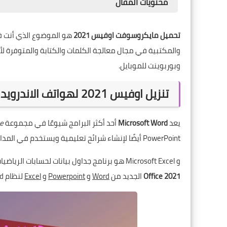
محتويات المقال
تحميل مايكروسوفت اوفيس 2021
وبوربوينت للموبايل.
تنزيل اوفيس 2021 لهواتف الاندرويد مجان
يعد
Microsoft Word
أحد أكثر البرامج شيوعًا في مجموعة
ce
PowerPoint أيضًا لإنشاء شرائح تعليمية ويستخدم في المدارس والجامعات والمؤسسات.
و Microsoft Excel هو برنامج جداول بيانات لحسابات الرياضيات والرسوم البيانية والجداول. في هذا المنشور ، قررنا تقديم وتنزيل إصدار
Office 2021
الجديد من
Word
و
Powerpoint
و
Excel
لنظام Android.