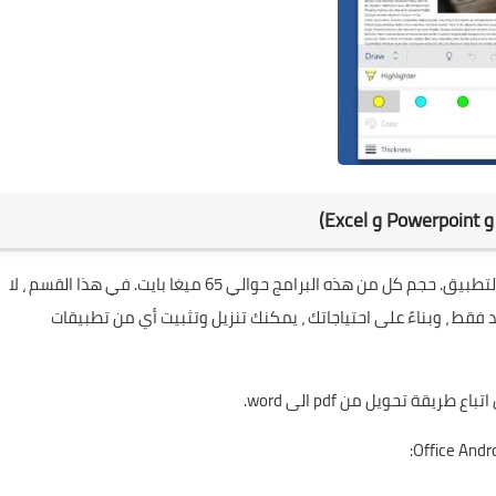
في هذا القسم ، قمنا بفصل إصدارات Office Android حسب التطبيق. حجم كل من هذه البرامج حوالي 65 ميغا بايت. في هذا القسم ، لا
لى تثبيت مجموعة Office بالكامل لتطبيق Word واحد فقط ، وبناءً على احتياجاتك ، يمكنك تنزيل وتثبيت أي من تطبيقات
تحويل من pdf الى word
.