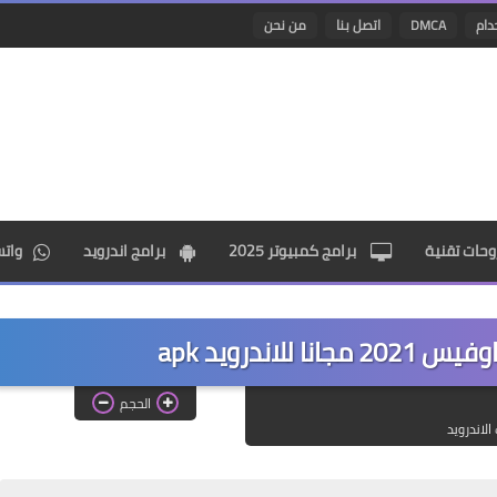
دام
DMCA
اتصل بنا
من نحن
حات تقنية
برامج كمبيوتر 2025
برامج اندرويد
وات
لاندرويد apk
الحجم
الاندرويد