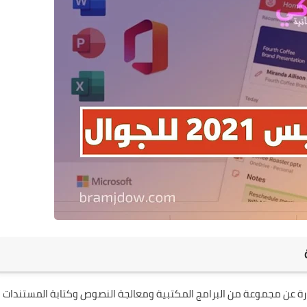
 هو أحد منتجات شركة Microsoft الشهيرة. Office عبارة عن مجموعة من البرامج المكتبية ومعالجة النصوص وكتابة المستندات