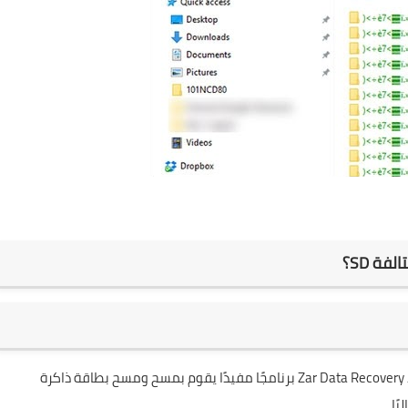
فة SD؟
للبدء ، قم أولاً بتنزيل وتثبيت برنامج Zar Data Recovery يعد Zar Data Recovery برنامجًا مفيدًا يقوم بمسح ومسح بطاقة ذاكرة
ًا.