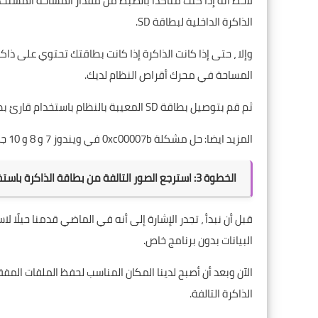
لاحظ أنه إذا كنت متأكدًا بالضبط من مقدار المساحة المس
الذاكرة الداخلية لبطاقة SD.
المساحة في محرك أقراص النظام لديك.
ثم قم بتوصيل بطاقة SD المعيبة بالنظام باستخدام قارئ بطاقة SD مناسب.
المزيد ايضا:
حل مشكلة 0xc00007b في ويندوز 7 و 8 و 10 جميع الحلول
الخطوة 3: استرجع الصور التالفة من بطاقة الذاكرة باستخدام برنامج Zar Data Recovery
البيانات بدون برنامج خاص.
الآن وبعد أن أصبح لدينا المكان المناسب لحفظ الملفات المفق
الذاكرة التالفة.