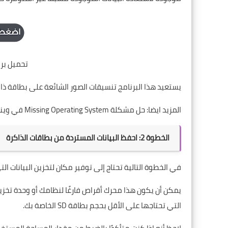
تحميل برنامج ecovery
يستعيد هذا البرنامج تنسيقات الصور الشائعة على بطاقة ذاكرة SD Card Search الت
المزيد ايضا:
حل مشكلة Missing Operating System في ويندوز 7 8 10
الخطوة 2: احفظ البيانات المستردة من بطاقات الذاكرة
في الخطوة التالية تحتاج إلى توفير مكان لتخزين البيانات ال
يمكن أن يكون هذا محرك أقراص فارغًا لنظامك أو وحدة تخزي
التي تحتاجها على الأقل بحجم بطاقة SD الخاصة بك.