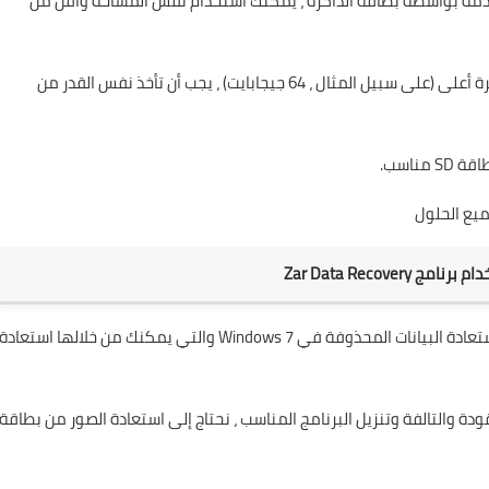
تخدمة بواسطة بطاقة الذاكرة ، يمكنك استخدام نفس المساحة وأقل من
وإلا ، حتى إذا كانت الذاكرة إذا كانت بطاقتك تحتوي على ذاكرة أعلى (على سبيل المثال ، 64 جيجابايت) ، يجب أن تأخذ نفس القدر من
قبل أن نبدأ ، تجدر الإشارة إلى أنه في الماضي قدمنا ​​حيلًا لاستعادة البيانات المحذوفة في Windows 7 والتي يمكنك من خلالها استعادة
ودة والتالفة وتنزيل البرنامج المناسب ، نحتاج إلى استعادة الصور من بطاقة