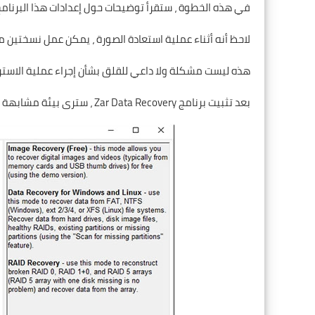
في هذه الخطوة ، ستقرأ توضيحات حول إعدادات هذا البرنامج
لاحظ أنه أثناء عملية استعادة الصورة ، يمكن عمل نسختين م
هذه ليست مشكلة ولا داعي للقلق بشأن إجراء عملية الاست
بعد تثبيت برنامج Zar Data Recovery ، سترى بيئة مشابهة لما يلي: