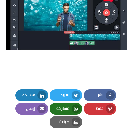
نشر
تغريد
مشاركة
LinkedIn
Twitter
Facebook
حفظ
مشاركة
إرسال
Email
Whatsapp
Pinterest
طباعة
Print