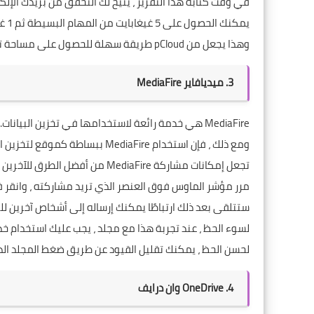
في وقت كتابة هذا التقرير ، يتيح لك التحقق من بريدك الإلكتروني باستخدام pCloud ا
يمكنك الحصول على 5 غيغابايت من المهام البسيطة ثم 1 غيغابايت للإحالة إلى الأصدقاء.
وهذا يجعل من pCloud طريقة سهلة للحصول على مساحة تخزين مجانية تبلغ 15 جيجابايت +.
3. ميديافاير MediaFire
MediaFire
هي خدمة رائعة لاستخدامها في تخزين البيانات.
ومع ذلك ، فإن استخدام MediaFire ببساطة كموقع لتخزين الملفات لا يصل إلى إمكاناته الكاملة.
تجعل إمكانات مشاركة MediaFire من أفضل الطرق للآخرين لمشاركة الملفات للتنزيل.
مرر مؤشر الماوس فوق العنصر الذي تريد مشاركته ، وانقر 
ستتلقى بعد ذلك ارتباطًا يمكنك إرساله إلى أشخاص آخرين للتنزيل. يحدد MediaFire حجم الملف الذي تم تحميله بـ
لسوء الحظ ، عند تجربة هذا مع مجلد ، يجب عليك استخدام خدمة MediaFire المتقدمة مقابل 
لحسن الحظ ، يمكنك تقليل القيود عن طريق ضغط المجلد ال
4. OneDrive وان درايف