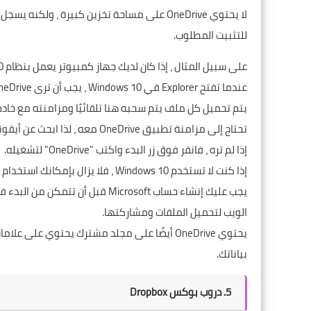
لا يحتوي
OneDrive
على مساحة تخزين كبيرة ، ولكنه يسجل د
للتثبيت المطلوب.
على سبيل المثال ، إذا كان لديك جهاز كمبيوتر يعمل بنظام Windows 10 ، فأنت الآن جاهز تمامًا لاستخدام onedrive.
عندما تفتح Explorer في Windows 10 ، يجب أن ترى OneDrive في الشريط الجانبي الأيسر.
يتم تحميل كل ملف يتم سحبه هنا تلقائيًا ومزامنته مع خادم OneDrive
تحتاج إلى مزامنة تطبيق OneDrive معه ، لذا ابحث عن أيقونة OneDrive في شريط المهام.
إذا لم تره ، فانقر فوق زر البدء واكتب "OneDrive" لتشغيله.
إذا كنت لا تستخدم Windows 10 ، فلا يزال بإمكانك استخدام OneDrive لحفظ ملفاتك.
الويب لتحميل الملفات ومشاركتها.
يحتوي OneDrive أيضًا على مجلد مشترك يحتوي 
بياناتك.
5. دروب بوكس Dropbox