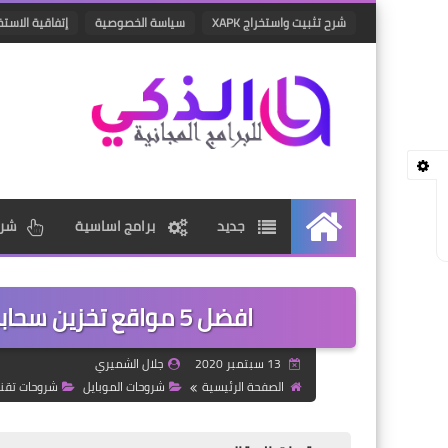
شرح تثبيت واستخراج XAPK
سياسة الخصوصية
إتفاقية الاستخ
جديد
برامج اساسية
شرو
الرئيسية
افضل 5 مواقع تخزين سحابي مجاني لحفظ البيانات على الانترنت
13 سبتمبر 2020
جلال الشميري
الصفحة الرئيسية
شروحات الموبايل
شروحات تقن