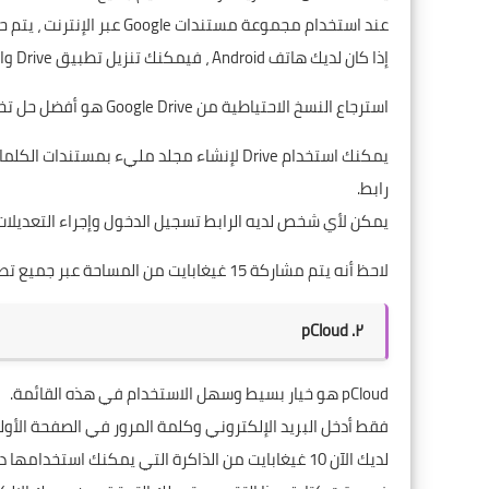
عند استخدام مجموعة مستندات Google عبر الإنترنت ، يتم حفظ جميع الملفات التي تنشئها في Google Drive لسهولة الوصول إليها.
إذا كان لديك هاتف Android ، فيمكنك تنزيل تطبيق Drive والانتقال إلى آخر تحديثات اليوم.
استرجاع النسخ الاحتياطية من Google Drive
هو أفضل حل تخز
يمكنك استخدام Drive لإنشاء مجلد مليء بمست
رابط.
يمكن لأي شخص لديه الرابط تسجيل الدخول وإجراء التعديلات
لاحظ أنه يتم مشاركة 15 غيغابايت من المساحة عبر جميع تطبيقات Google ، بما في ذلك Gmail والمستندات والصور.
۲. pCloud
pCloud
هو خيار بسيط وسهل الاستخدام في هذه القائمة.
فقط أدخل البريد الإلكتروني وكلمة المرور في الصفحة الأو
لديك الآن 10 غيغابايت من الذاكرة التي يمكنك استخدامها دون أي تكلفة إضافية.