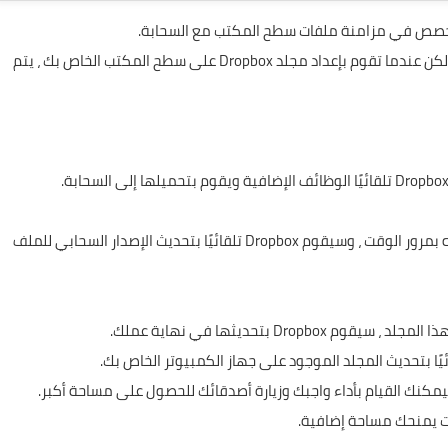
متخصص في مزامنة ملفات سطح المكتب مع السحابة.
يمكنك استخدام Dropbox كخدمة تخزين سحابية تقليدية ، ولكن عندما تقوم بإعداد مجلد Dropbox على سطح المكتب الخاص بك ، يتم
بهذه الطريقة ، يمكنك وضع مستند نصي في مجلد وتحريره بمرور الوقت ، وسيقوم Dropbox تلقائيًا بتحديث الإصدار السحابي للملف
Dr بتحديثها في نهاية عملك.