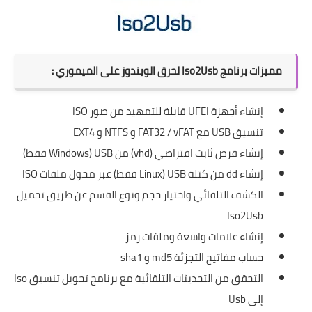
مميزات برنامج Iso2Usb لحرق الويندوز على الميموري :
إنشاء أجهزة UFEI قابلة للتمهيد من صور ISO
تنسيق USB مع FAT32 / vFAT و NTFS و EXT4
إنشاء قرص ثابت افتراضي (vhd) من USB (Windows فقط)
إنشاء dd من كتلة USB (Linux فقط) عبر محول ملفات ISO
الكشف التلقائي واختيار حجم ونوع القسم عن طريق تحميل
Iso2Usb
إنشاء علامات واسعة وملفات رمز
حساب مفاتيح التجزئة md5 و sha1
التحقق من التحديثات التلقائية مع برنامج تحويل تنسيق Iso
إلى Usb