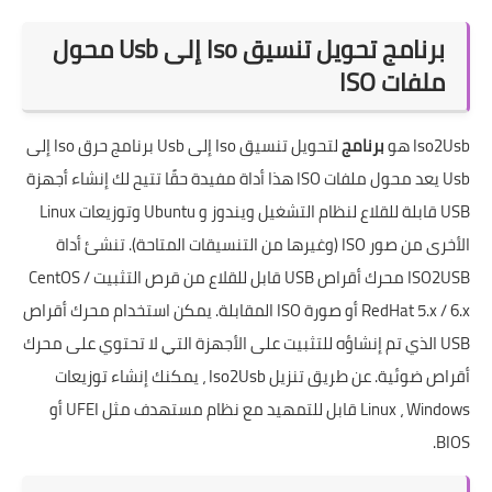
برنامج تحويل تنسيق Iso إلى Usb محول
ملفات ISO
Iso2Usb هو
برنامج
لتحويل تنسيق Iso إلى Usb برنامج حرق Iso إلى
Usb يعد محول ملفات ISO هذا أداة مفيدة حقًا تتيح لك إنشاء أجهزة
USB قابلة للقلاع لنظام التشغيل ويندوز و Ubuntu وتوزيعات Linux
الأخرى من صور ISO (وغيرها من التنسيقات المتاحة). تنشئ أداة
ISO2USB محرك أقراص
USB
قابل للقلاع من قرص التثبيت CentOS /
RedHat 5.x / 6.x أو صورة ISO المقابلة. يمكن استخدام محرك أقراص
USB الذي تم إنشاؤه للتثبيت على الأجهزة التي لا تحتوي على محرك
أقراص ضوئية. عن طريق تنزيل Iso2Usb ، يمكنك إنشاء توزيعات
Linux ، Windows قابل للتمهيد مع نظام مستهدف مثل UFEI أو
BIOS.