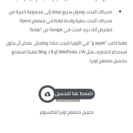
محركات البحث: وصول سريع تمامًا إلى مجموعة كبيرة من
محركات البحث بنقرة واحدة فقط في متصفح Opera
لنفترض أنك تريد البحث في Google عن "تفاحة".
فقط اكتب "g apple" في الأوبرا للبحث عنك! وبالمثل ، يمكن أن يكون
استخدام اختصارات مثل W لـ WikiPedia أو B لـ Bing مفيدًا استمتع
بتحميل متصفح اوبرا.
تحميل متصفح اوبرا للكمبيوتر