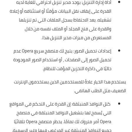
أداة إدارة التنزيل: يوجد مدير تنزيل احترافي للغاية لديه
القدرة على إيقاف نقل البيانات مؤقتًا أو استئنافه أو إعادة
تشغيله. يعد الاحتفاظ بسجل الملفات التي تم تنزيلها
والقدرة على فتح المجلد أو الملف نفسه من خلال
المستعرض من ميزات مدير التنزيل هذا.
إعدادات تحميل الصور: يتيح لك متصفح سريع Opera عدم
تحميل الصور إلى الصفحات ، أو استخدام الصور الموجودة
حاليًا في ذاكرة التخزين المؤقت للنظام.
يستخدم هذا الخيار عادةً للمستخدمين الذين يستخدمون الإنترنت
الضعيف مثل الطلب الهاتفي.
كتل النوافذ المنبثقة: إن القدرة على التحكم في المواقع
التي يُسمح لها بتشغيل النوافذ المنبثقة في متصفح
Opera أمر متروك لك تمامًا. يحظر متصفح Opera تلقائيًا
جميع النوافذ المنبثقة غير المرغوب فيها وغير الرسمية.