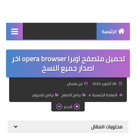
الرئيسية
جديد
تحميل متصفح اوبرا opera browser اخر
برامج اساسية
اصدار جميع النسخ
شروحات تقنية
28 أكتوبر 2020
ابن همدان
برامج كمبيوتر 2025
الصفحة الرئيسية
برامج التصفح
برامج كمبيوتر
برامج اندرويد
الحجم
واتساب بلس
محتويات المقال