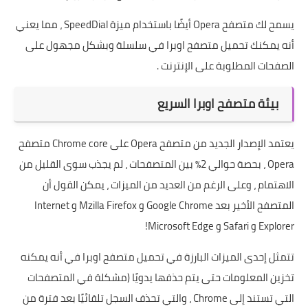
يسمح لك متصفح Opera أيضًا باستخدام ميزة SpeedDial ، مما يعني
أنه يمكنك تحميل متصفح اوبرا في سلسلة وبشكل مجهول على
الصفحات المطلوبة على الإنترنت .
بيئة متصفح اوبرا السريع
يعتمد الإصدار الجديد من متصفح Opera على Chrome core متصفح
Opera ، بحصة حوالي 2٪ بين المتصفحات ، لم يجذب سوى القليل من
الاهتمام ، وعلى الرغم من العديد من الميزات ، يمكن القول أن
المتصفح الأخير بعد Google Chrome و Mzilla Firefox و Internet
Explorer و Safari و Microsoft Edge!
تتمثل إحدى الميزات البارزة في تحميل متصفح اوبرا في أنه يمكنه
تخزين المعلومات حتى يتم حذفها يدويًا (مشكلة في المتصفحات
التي تستند إلى Chrome ، والتي تحذف السجل تلقائيًا بعد فترة من