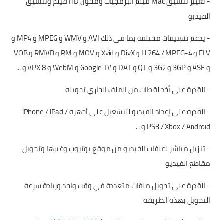
- تغيير تنسيق Mac فيلم البرمجيات ومحول HD فيلم وتنسيق
الفيديو
- يدعم تنسيقات مختلفة بما في ذلك AVI و WMV و MPEG و MP4 و
FLV و H.264 / MPEG-4 و DivX و Xvid و MOV و RM و RMVB و VOB
و ASF و 3GP و 3G2 و QT و DAT و Google TV و WebM و VPX 8 و ...
- القدرة على أخذ لقطات من الملف الجاري تحويله
- القدرة على إعداد الفيديو للتشغيل على أجهزة iPhone / iPad /
PS3 / Xbox / Android و ...
- تنزيل مباشر لملفات الفيديو من موقع يوتيوب وغيرها وتحويل
مقاطع الفيديو
- القدرة على تحويل ملفات متعددة في وقت واحد وزيادة سرعة
التحويل بهذه الطريقة