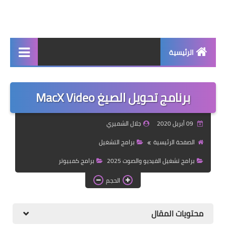
الرئيسية
جديد
برنامج تحويل الصيغ MacX Video
برامج اساسية
شروحات تقنية
09 أبريل 2020
جلال الشميري
برامج كمبيوتر 2025
الصفحة الرئيسية
برامج التشغيل
برامج تشغيل الفيديو والصوت 2025
برامج كمبيوتر
برامج اندرويد
الحجم
واتساب بلس
محتويات المقال