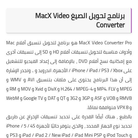
برنامج تحويل الصيغ MacX Video
Converter
MacX Video Converter Pro هو برنامج لتحويل تنسيق أفلام Mac
وأدوات مناسبة لتحويل تنسيقات أفلام HD و SD إلى تنسيقات أخرى
مع إمكانية نسخ أفلام DVD ، بالإضافة إلى إعداد الفيديو للتشغيل
على iPhone / iPad / PS3 / Xbox / الأجهزة. اندرويد و .. وتجدر الإشارة
إلى أن هذا البرنامج يحتوي على ملفات بتنسيق AVI و WMV و
MPEG و MP4. FLV و H.264 / MPEG-4 و DivX و Xvid و MOV و RM و
RMVB و VOB و ASF و 3GP و 3G2 و QT و DAT و Google TV و WebM
و VPX 8 متوافقة تمامًا.
بالطبع ، هناك أيضًا القدرة على تحديد تنسيقات الإخراج عن طريق
تحديد نوع الجهاز المحدد ، والذي يتوفر حاليًا لأجهزة iPhone / 5 / 4S
و iPod Touch و iPad / iPad 2 / New iPad / iPad Mini PSP و PS3 و