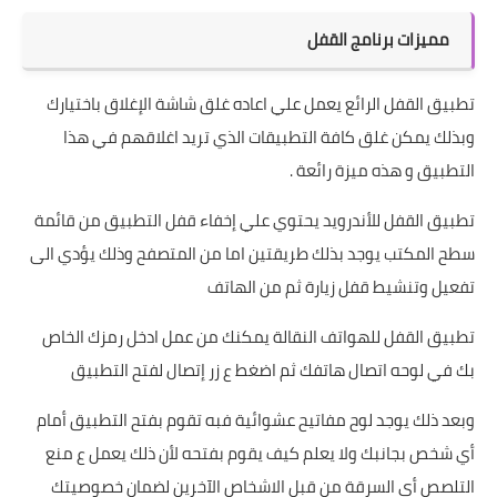
مميزات برنامج القفل
تطبيق القفل الرائع يعمل علي اعاده غلق شاشة الإغلاق باختيارك
وبذلك يمكن غلق كافة التطبيقات الذي تريد اغلاقهم في هذا
التطبيق و هذه ميزة رائعة .
تطبيق القفل للأندرويد يحتوي علي إخفاء قفل التطبيق من قائمة
سطح المكتب يوجد بذلك طريقتين اما من المتصفح وذلك يؤدي الى
تفعيل وتنشيط قفل زيارة ثم من الهاتف
تطبيق القفل للهواتف النقالة يمكنك من عمل ادخل رمزك الخاص
بك في لوحه اتصال هاتفك ثم اضغط ع زر إتصال لفتح التطبيق
وبعد ذلك يوجد لوح مفاتيح عشوائية فبه تقوم بفتح التطبيق أمام
أي شخص بجانبك ولا يعلم كيف يقوم بفتحه لأن ذلك يعمل ع منع
التلصص أي السرقة من قبل الاشخاص الآخرين لضمان خصوصيتك