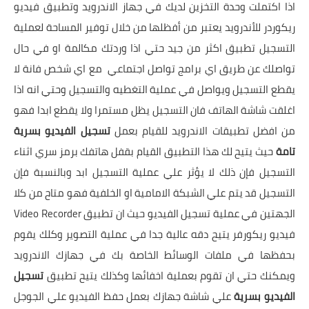
اذا اكتملت وحدة التخزين لديك في جهاز الاندرويد وتطبيق فيديو
ريكوردر للأندرويد يعتبر من أفظلها من خلال توفير المساحة لعملية
التسجيل تطبيق اكثر من جيد حتي اذا وردتك مكالمة او في حال
تواصلك عن طريق اي برامج تواصل اجتماعي مع اي شخص فانة لا
يقطع التسجيل ويواصل في عملية التغطيه والتسجيل وحتي انه اذا
اغلقت شاشة الهاتف فان التسجيل يظل مستمرا ولا يقطع ابدا فهو
من افضل تطبيقات الاندرويد للقيام بعمل
تسجيل الفيديو بسرية
تامة
حيث يتيح لك هذا التطبيق القيام بقفل هاتفك برمز سري اثناء
التسجيل فإن ذلك لا يؤثر علي عملية التسجيل ابد وبالنسبة فإن
التسجيل قد يتم علي الشبكة الامامية او الخلفية فهو متاح من كلا
الجهتين في عملية تسجيل الفيديو حيث ان تطبيق Video Recorder
فيديو ريكورفر يتيح دقه عالية جدا في عملية التصوير وكلك يقوم
بحفظها في ملفات الوسائط الخاصة بك في جهازك الاندرويد
ويمكنك حتي ان تقوم بعملية اخفائها وكذلك يتيح تطبيق
تسجيل
الفيديو بسرية
علي شاشة جهازك بعمل حفظ الفيديو علي الجوجل