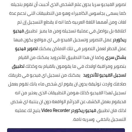
تصوير الفيديو سريا بدون علم الشخص الذي أحببت أن تقوم بتجيله
كما يسمى بجاسوس الكاميراء وهو من التطبيقات التي تدعم عدة
لغات ومن أهمها اللغة العربيه كما انه لا يقطع التسجيل إن تم
اغلاقة بل يواصل في عملية تسجيله ومن ما يميز تطبيق
فيديو
ريكوردر
عمل التصوير وتسجيل الفيدو في اي مواقع يكون فيها
عمل الحظر لعمل التصوير في تلك الاماكن يمكنك
تصوير فيديو
بشكل سري
وكما ان هذا التطبيق للأندرويد يمكنك من القيام
بتصوير ومراقبة اولادك في ما يقومون بالقيام به وكذلك
تطبيق
تسجيل الفيديو للأندرويد
يمكنك من تسجيل اي فيديو في طريقك
صادفك واردت توثيقة بدون ان يقوم اي شخص ماء بانك تقوم بعمل
تسجيل لهذا الفيديو كذلك هومن التطبيقات الذي يعتبر من انه
قديقوم بعمل الكشف عن الجرائم الواقعة دون ان ينتبة اي شخص
لذلك فان تطبيق
فيديو ريكوردر Video Recorder
يتيح لك عمليه
التسجيل باتخفي وسريه تامة.