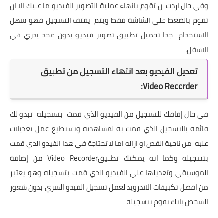
وفي حال اردت ان تقوم بانهاء عملية التصوير الفيديو ما عليك الا ان
تقوم بالضغط علي الشاشة فقط ويتم ايقتف التسجيل فهو سهل
الاستخدام جدا
تحميل تطبيق تصوير فيديو بدون محد يدري في
الاسفل.
تعديل الفيديو بعد انتهاء التسجيل من تطبيق
Video Recorder:
في حال إقافك للتسجيل من الفيديو الذي قمت بتسجيله تبدو لك
قائمة بالتسجيل الذي قمت به لمشاهدته وتستطيع عمل تعديلات
عليه من ناحية القص او ازاله اما لا تحتاجة في هذا الفيدو الذي قمت
بتسجيله وكما انه يمكنك تطبيقVideo Recorder من إضافة
الموسيقي وتعديلها علي الفيديو الذي قمت بتسجيله وهو يعتبر
من افضل تكبيقات الاندرويد لعمل تسجيل الفيدو السري بدون شعور
الشخص بانك تقوم بتسجيله