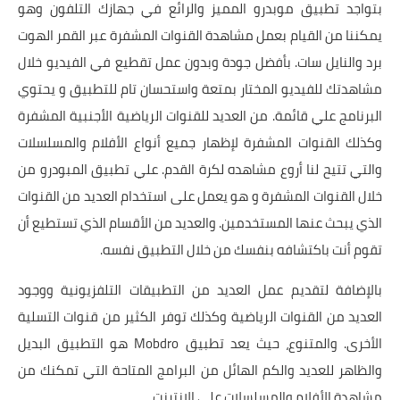
بتواجد تطبيق موبدرو المميز والرائع في جهازك التلفون وهو
يمكننا من القيام بعمل مشاهدة القنوات المشفرة عبر القمر الهوت
برد والنايل سات. بأفضل جودة وبدون عمل تقطيع في الفيديو خلال
مشاهدتك للفيديو المختار بمتعة واستحسان تام للتطبيق و يحتوي
البرنامج علي قائمة. من العديد للقنوات الرياضية الأجنبية المشفرة
وكذلك القنوات المشفرة لإظهار جميع أنواع الأفلام والمسلسلات
والتي تتيح لنا أروع مشاهده لكرة القدم. علي تطبيق المبودرو من
خلال القنوات المشفرة و هو يعمل على استخدام العديد من القنوات
الذي يبحث عنها المستخدمين. والعديد من الأقسام الذي تستطيع أن
تقوم أنت باكتشافه بنفسك من خلال التطبيق نفسه.
بالإضافة لتقديم عمل العديد من التطبيقات التلفزيونية ووجود
العديد من القنوات الرياضية وكذلك توفر الكثير من قنوات التسلية
الأخرى. والمتنوع، حيث يعد تطبيق Mobdro هو التطبيق البديل
والظاهر للعديد والكم الهائل من البرامج المتاحة التي تمكنك من
مشاهدة الأفلام والمسلسلات على الإنترنت.