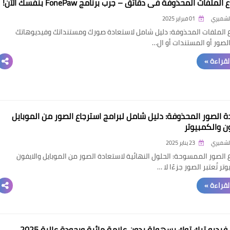
الملفات المحذوفة في دقائق – جرب برنامج FonePaw بنفسك الآن!
الشميري
01 فبراير 2025
 الملفات المحذوفة: دليل شامل لاستعادة صورك ومستنداتك وفيديوهاتك
لصور أو المستندات أو ال…
القراءة »
ة الصور المحذوفة: دليل شامل لبرامج استرجاع الصور من الموبايل
ون والكمبيوتر
الشميري
23 يناير 2025
 الصور الممسوحة: الحلول النهائية لاستعادة الصور من الموبايل والايفون
تر تُعتبر الصور جزءًا لا …
القراءة »
يديو تيك توك بسهولة بدون علامة مائية وبجودة عالية 2025