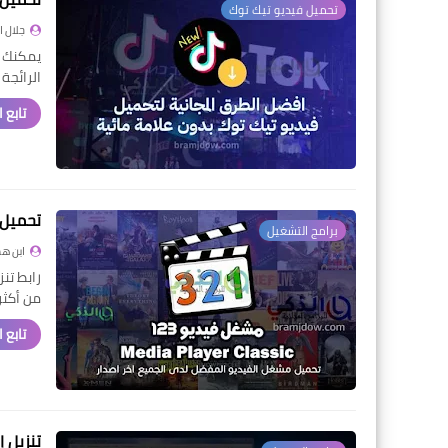
تحميل فيديو تيك توك
جلال 
يمكنك ا
الرائجة
تابع 
تحميل برنامج 123 MPC: أف
برامج التشغيل
ابن ه
من أكثر
تابع 