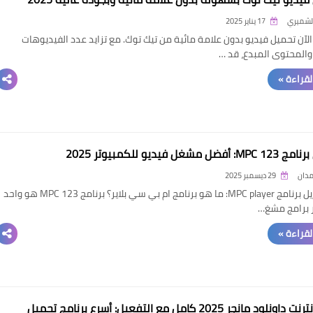
الشميري
17 يناير 2025
لآن تحميل فيديو بدون علامة مائية من تيك توك. مع تزايد عدد الفيديوهات
 والمحتوى المبدع، قد …
القراءة »
ضل مشغل فيديو للكمبيوتر 2025
مدان
29 ديسمبر 2025
رابط تنزيل برنامج MPC player: ما هو برنامج ام بي سي بلاير؟ برنامج 123 MPC هو واحد
 برامج مشغ…
القراءة »
تنزيل إنترنت داونلود مانجر 2025 كامل مع التفعيل: أسرع برنامج تحميل