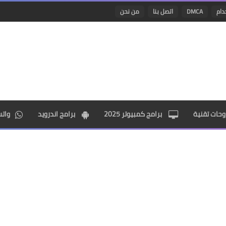
دام
DMCA
اتصل بنا
من نحن
حات تقنية
برامج كمبيوتر 2025
برامج اندرويد
وات